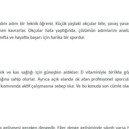
dım adım bir teknik öğrenir. Küçük yaştaki okçular bile, yavaş yava
n kavrarlar. Okçular hata yaptığında, çözümün adımlarını analiz 
ıfta ve hayatta başarı için harika bir spordur.
ve kas sağlığı için güneşten aldıkları D vitaminiyle birlikte göğü
ığına sahip olurlar. Ayrıca açık alanda ok atan profesyonel sporc
t kısmınında aktif çalışmasına sebep olur. Ve bu konuda son cümle olar
şta gelişmesi gereken dengedir. Eğer denge gelişiminde sıkıntı varsa 