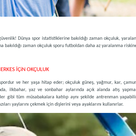
üvenlik! Dünya spor istatistiklerine bakıldığı zaman okçuluk, yarala
una bakıldığı zaman okçuluk sporu futboldan daha az yaralanma riskine
 HERKES İÇiN OKÇULUK
r spordur ve her yaşa hitap eder; okçuluk güneş, yağmur, kar, ça
landa, ilkbahar, yaz ve sonbahar aylarında açık alanda atış yapma 
er gibi tüm müsabakalara katılıp aynı şekilde antrenman yapabilirl
zıları yaylarını çekmek için dişlerini veya ayaklarını kullanırlar.