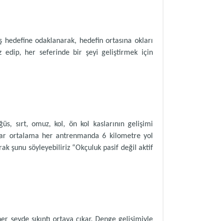
ş hedefine odaklanarak, hedefin ortasına okları
edip, her seferinde bir şeyi geliştirmek için
s, sırt, omuz, kol, ön kol kaslarının gelişimi
ular ortalama her antrenmanda 6 kilometre yol
ak şunu söyleyebiliriz “Okçuluk pasif değil aktif
her şeyde sıkıntı ortaya çıkar. Denge gelişimiyle