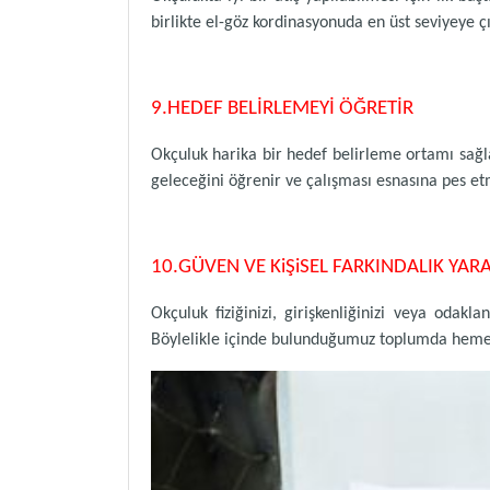
birlikte el-göz kordinasyonuda en üst seviyeye ç
9.HEDEF BELİRLEMEYİ ÖĞRETİR
Okçuluk harika bir hedef belirleme ortamı sağl
geleceğini öğrenir ve çalışması esnasına pes e
10.GÜVEN VE KiŞiSEL FARKINDALIK YARA
Okçuluk fiziğinizi, girişkenliğinizi veya oda
Böylelikle içinde bulunduğumuz toplumda hemen f