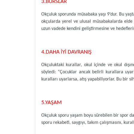
3.BURSLAR
Okçuluk sporunda müsabaka yaşı 9’dur. Bu yaşta
okçularda yerel ve ulusal müsabakalarda elde 
uzun vadede kendini geliştirmesine ve hedefler
4.DAHA İYİ DAVRANIŞ
Okçuluktaki kurallar, okul içinde ve okul dı
söyledi: “Çocuklar ancak belirli kurallara uya
kuralları uyarlarsa, atış yapabiliyorlar. Bu bir si
5.YAŞAM
Okçuluk sporu yaşam boyu sürebilen bir spor da
sporu rekabeti, saygıyı, takım çalışmasını, kurall