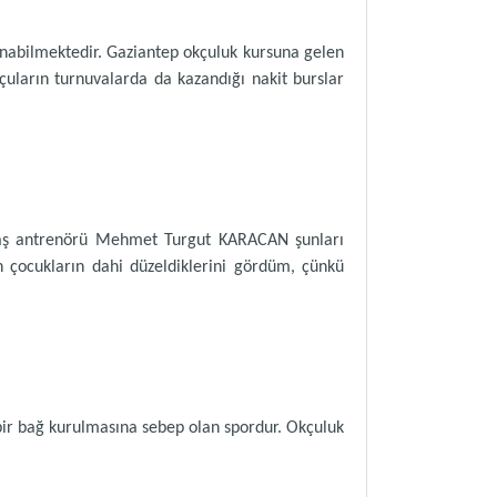
anabilmektedir. Gaziantep okçuluk kursuna gelen
uların turnuvalarda da kazandığı nakit burslar
u baş antrenörü Mehmet Turgut KARACAN şunları
an çocukların dahi düzeldiklerini gördüm, çünkü
bir bağ kurulmasına sebep olan spordur. Okçuluk