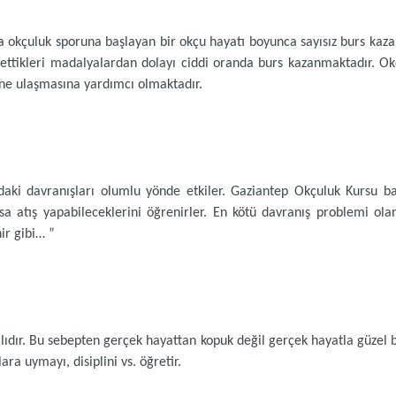
 okçuluk sporuna başlayan bir okçu hayatı boyunca sayısız burs kaz
ettikleri madalyalardan dolayı ciddi oranda burs kazanmaktadır. Okç
ine ulaşmasına yardımcı olmaktadır.
şındaki davranışları olumlu yönde etkiler. Gaziantep Okçuluk Kurs
rsa atış yapabileceklerini öğrenirler. En kötü davranış problemi ol
hir gibi… ”
lıdır. Bu sebepten gerçek hayattan kopuk değil gerçek hayatla güzel 
ara uymayı, disiplini vs. öğretir.