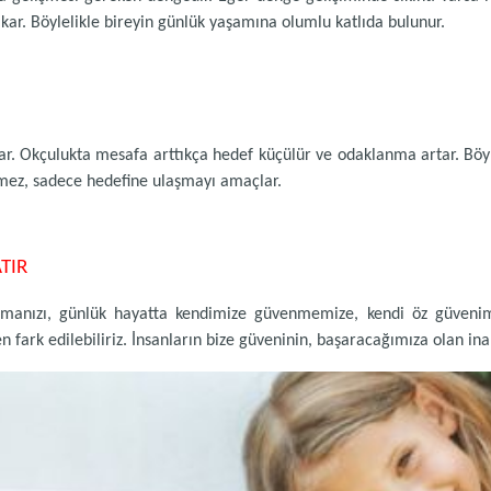
ıkar. Böylelikle bireyin günlük yaşamına olumlu katlıda bulunur.
ar. Okçulukta mesafa arttıkça hedef küçülür ve odaklanma artar. Böyl
tmez, sadece hedefine ulaşmayı amaçlar.
TIR
klanmanızı, günlük hayatta kendimize güvenmemize, kendi öz güveni
ark edilebiliriz. İnsanların bize güveninin, başaracağımıza olan ina