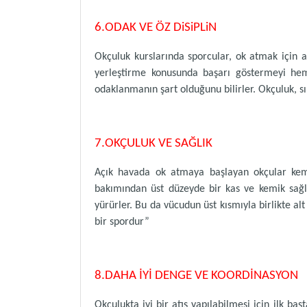
6.ODAK VE ÖZ DiSiPLiN
Okçuluk kurslarında sporcular, ok atmak için a
yerleştirme konusunda başarı göstermeyi heme
odaklanmanın şart olduğunu bilirler. Okçuluk, sın
7.OKÇULUK VE SAĞLIK
Açık havada ok atmaya başlayan okçular kemik 
bakımından üst düzeyde bir kas ve kemik sağl
yürürler. Bu da vücudun üst kısmıyla birlikte al
bir spordur”
8.DAHA İYİ DENGE VE KOORDİNASYON
Okçulukta iyi bir atış yapılabilmesi için ilk ba