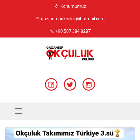
Konumumuz
gaziantepokculuk@hotmail.com
+90 507 384 8287