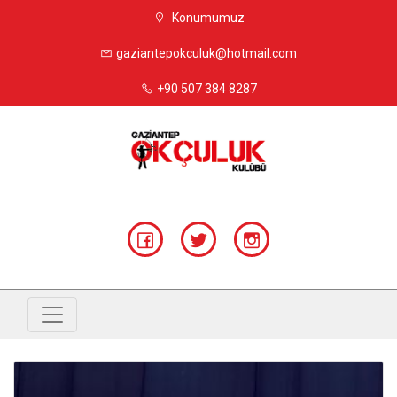
Konumumuz
gaziantepokculuk@hotmail.com
+90 507 384 8287